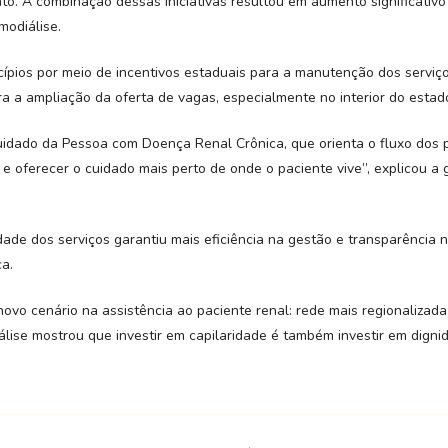
o. A combinação dessas iniciativas resultou em aumento significativo
modiálise.
cípios por meio de incentivos estaduais para a manutenção dos serviços
a a ampliação da oferta de vagas, especialmente no interior do estad
idado da Pessoa com Doença Renal Crônica, que orienta o fluxo dos 
 e oferecer o cuidado mais perto de onde o paciente vive”, explicou 
de dos serviços garantiu mais eficiência na gestão e transparência n
ca.
vo cenário na assistência ao paciente renal: rede mais regionalizada
ise mostrou que investir em capilaridade é também investir em dignida