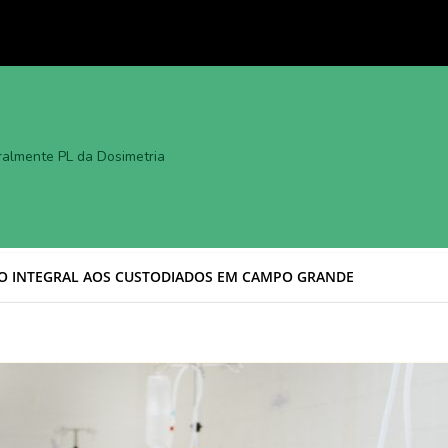
gralmente PL da Dosimetria
aca avanço histórico com aprovação de
o Prodes em Campo Grande
ortalece diálogo internacional e avança na
 acordo Mercosul–UE
enta Robô Toumai e coloca MS no topo da
TO INTEGRAL AOS CUSTODIADOS EM CAMPO GRANDE
o Centro-Oeste
à Rádio Independente, Everton Romero fala
 e gestão da Câmara de Aquidauana para 2026