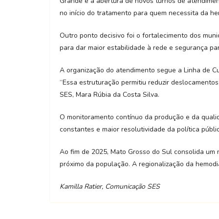
Grande e a abertura de novos turnos de atendiment
no início do tratamento para quem necessita da he
Outro ponto decisivo foi o fortalecimento dos muni
para dar maior estabilidade à rede e segurança par
A organização do atendimento segue a Linha de Cu
“Essa estruturação permitiu reduzir deslocamentos
SES, Mara Rúbia da Costa Silva.
O monitoramento contínuo da produção e da qualida
constantes e maior resolutividade da política públi
Ao fim de 2025, Mato Grosso do Sul consolida um no
próximo da população. A regionalização da hemodiál
Kamilla Ratier, Comunicação SES