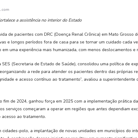
l.com
rtalece a assistência no interior do Estado
da de pacientes com DRC (Doença Renal Crônica) em Mato Grosso do 
vas e longos períodos fora de casa para se tornar um cuidado cada ve
so em uma experiência mais humanizada, com menos deslocamentos e m
a SES (Secretaria de Estado de Saúde), consolidou uma política de e
reorganizando a rede para atender os pacientes dentro das próprias re
 dignidade e acesso contínuo ao tratamento”, avaliou a superintendent
o fim de 2024, ganhou força em 2025 com a implementação prática da
ovos serviços começaram a operar em regiões que antes dependiam ex
o acesso ao tratamento.
 cidades-polo, a implantação de novas unidades em municípios do inte