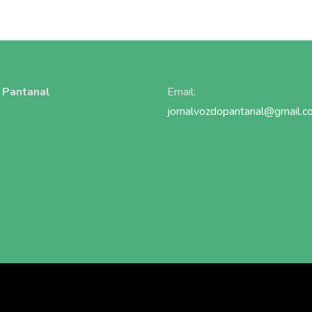
 Pantanal
Email:
jornalvozdopantanal@gmail.c