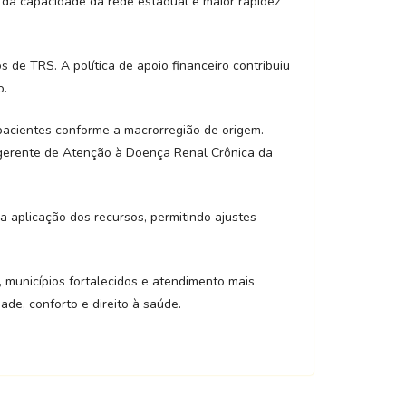
 da capacidade da rede estadual e maior rapidez
 de TRS. A política de apoio financeiro contribuiu
o.
pacientes conforme a macrorregião de origem.
a gerente de Atenção à Doença Renal Crônica da
a aplicação dos recursos, permitindo ajustes
, municípios fortalecidos e atendimento mais
de, conforto e direito à saúde.