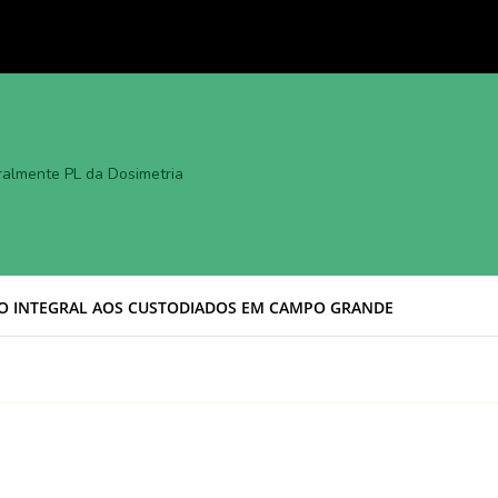
gralmente PL da Dosimetria
aca avanço histórico com aprovação de
o Prodes em Campo Grande
ortalece diálogo internacional e avança na
 acordo Mercosul–UE
enta Robô Toumai e coloca MS no topo da
TO INTEGRAL AOS CUSTODIADOS EM CAMPO GRANDE
o Centro-Oeste
à Rádio Independente, Everton Romero fala
 e gestão da Câmara de Aquidauana para 2026