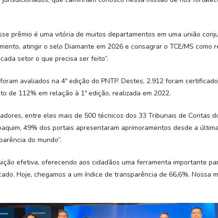
esse prêmio é uma vitória de muitos departamentos em uma união conj
amento, atingir o selo Diamante em 2026 e consagrar o TCE/MS como r
da setor o que precisa ser feito”.
s foram avaliados na 4ª edição do PNTP. Destes, 2.912 foram certifica
o de 112% em relação à 1ª edição, realizada em 2022.
liadores, entre eles mais de 500 técnicos dos 33 Tribunais de Contas
oaquim, 49% dos portais apresentaram aprimoramentos desde a última 
parência do mundo”.
uição efetiva, oferecendo aos cidadãos uma ferramenta importante pa
ado. Hoje, chegamos a um índice de transparência de 66,6%. Nossa me