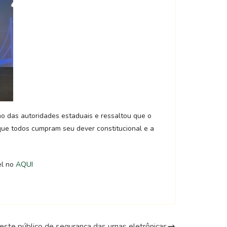
ho das autoridades estaduais e ressaltou que o
 que todos cumpram seu dever constitucional e a
el no
AQUI
este público de segurança das urnas eletrônicas